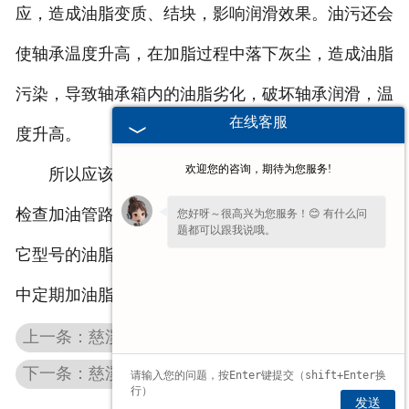
应，造成油脂变质、结块，影响润滑效果。油污还会
使轴承温度升高，在加脂过程中落下灰尘，造成油脂
污染，导致轴承箱内的油脂劣化，破坏轴承润滑，温
在线客服
度升高。
欢迎您的咨询，期待为您服务!
所以应该选择合适的油脂，检修轴承箱和轴承，
检查加油管路，不能混用其他型号的油脂，如更换其
您好呀～很高兴为您服务！😊 有什么问
题都可以跟我说哦。
它型号的油脂，应先把原来油脂清理干净；运行维护
中定期加油脂，油应妥善保管，不能混用。
上一条：慈溪钢球机的卧式和立式的区别在哪里呢？
下一条：慈溪盘式研磨机试机的使用以及维护
发送