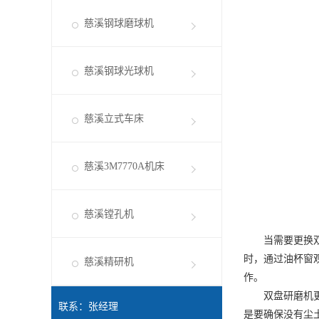
慈溪钢球磨球机
慈溪钢球光球机
慈溪立式车床
慈溪3M7770A机床
慈溪镗孔机
当需要更换双盘
时，通过油杯窗
慈溪精研机
作。
双盘研磨机更换
联系：张经理
是要确保没有尘