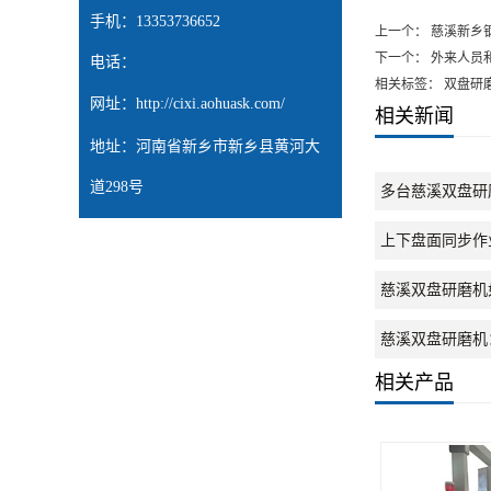
手机：13353736652
上一个：
慈溪新乡
下一个：
外来人员
电话：
相关标签： 双盘研
网址：
http://cixi.aohuask.com/
相关新闻
地址：河南省新乡市新乡县黄河大
道298号
多台慈溪双盘研
上下盘面同步作
慈溪双盘研磨机
慈溪双盘研磨机
相关产品