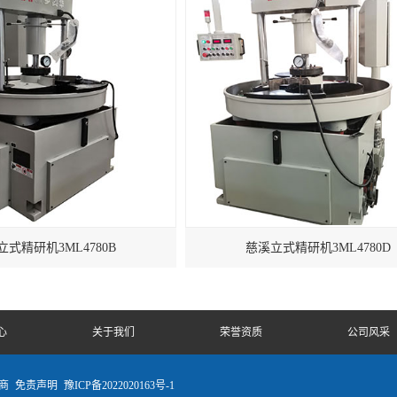
立式精研机3ML4780B
慈溪立式精研机3ML4780D
心
关于我们
荣誉资质
公司风采
商
免责声明
豫ICP备2022020163号-1