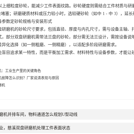
 目以上细粒度砂轮，能减少工件表面纹路。砂轮硬度则需结合工件材质与研
轮堵塞；研磨硬质材料或压力较小时，选较硬砂轮（如中 1 - 中 3），
参数定砂轮规格与安装形式
磨机的砂轮尺寸要求，包括直径、厚度与内孔尺寸，需与设备主轴、托
式，部分双盘研磨机需带法兰盘的砂轮，部分需无法兰设计，需按设备说
差异化选择（如一侧粗磨、一侧精磨），以适配多阶段研磨需求。
目追求某一特性，而是平衡加工需求、材料特性与设备参数，才能让砂
机：工业生产里的关键角色
机故障怎么识别？厂家说清表现与原因
磨机
磨机并排车间，物料通道怎么规划U型动线
业，慈溪双盘研磨机处理工件表面状态