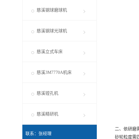
慈溪钢球磨球机
慈溪钢球光球机
慈溪立式车床
慈溪3M7770A机床
慈溪镗孔机
慈溪精研机
二、依研磨需
联系：张经理
砂轮粒度需匹配