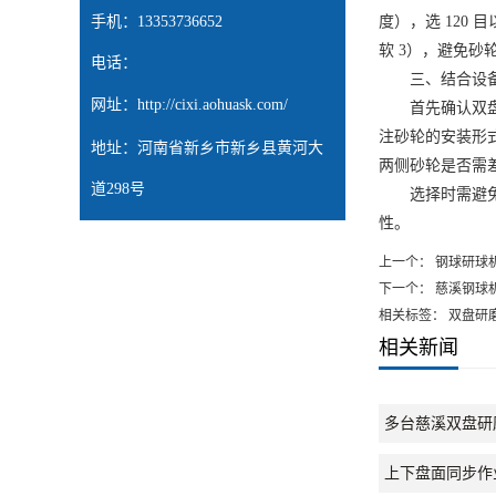
手机：13353736652
度），选 120
软 3），避免砂
电话：
三、结合设备
网址：
http://cixi.aohuask.com/
首先确认双盘研
注砂轮的安装形
地址：河南省新乡市新乡县黄河大
两侧砂轮是否需
道298号
选择时需避免盲
性。
上一个：
钢球研球
下一个：
慈溪钢球
相关标签： 双盘研
相关新闻
多台慈溪双盘研
上下盘面同步作