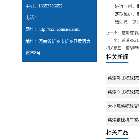
手机：13353736652
运行时间：根据
定期维护：定期
电话：
请注意，这些只
网址：
http://cixi.aohuask.com/
上一个：
慈溪钢球
下一个：
慈溪双盘
地址：河南省新乡市新乡县黄河大
相关标签： 钢球研
道298号
相关新闻
慈溪卧式钢球研
慈溪立式钢球研
大小规格钢球交
慈溪钢球机厂家
相关产品