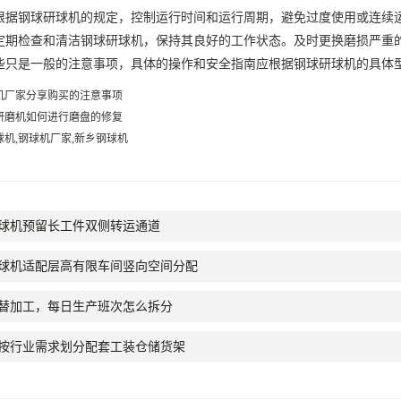
钢球研球机的规定，控制运行时间和运行周期，避免过度使用或连续运
检查和清洁钢球研球机，保持其良好的工作状态。及时更换磨损严重的
是一般的注意事项，具体的操作和安全指南应根据钢球研球机的具体型
机厂家分享购买的注意事项
研磨机如何进行磨盘的修复
球机,钢球机厂家,新乡钢球机
球机预留长工件双侧转运通道
球机适配层高有限车间竖向空间分配
替加工，每日生产班次怎么拆分
按行业需求划分配套工装仓储货架