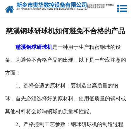
网站首页
产品中心
慈溪钢球研球机如何避免不合格的产品
新闻中心
慈溪钢球研球机
是一种用于生产精密钢球的设
关于我们
备。为避免不合格产品的出现，以下是一些应注意的
荣誉资质
方面：
公司风采
1、选择合适的原材料：要制造出高质量的钢
人才招聘
球，首先必须选择好的原材料。使用低质量的钢材或
其他材料将会影响钢球的质量和性能。
联系我们
2、严格控制工艺参数：钢球研球机的制造过程