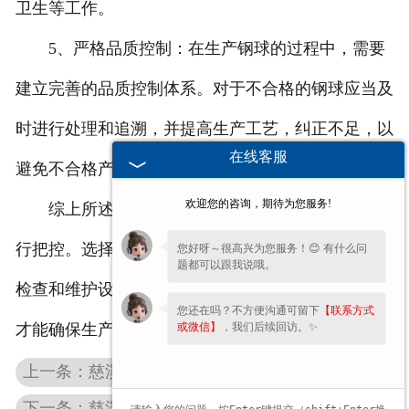
卫生等工作。
5、严格品质控制：在生产钢球的过程中，需要
建立完善的品质控制体系。对于不合格的钢球应当及
时进行处理和追溯，并提高生产工艺，纠正不足，以
在线客服
避免不合格产品的发生。
欢迎您的咨询，期待为您服务!
综上所述，制造高质量的钢球需要从多个方面进
行把控。选择好的原材料，严格控制工艺参数，定期
您好呀～很高兴为您服务！😊 有什么问
题都可以跟我说哦。
检查和维护设备，并做好现场管理和严格品质控制，
您还在吗？不方便沟通可留下
【联系方式
或微信】
，我们后续回访。✨
才能确保生产出合格的钢球。
上一条：慈溪钢球机的设计合理性体现在哪里
下一条：慈溪双盘研磨机在各行业发挥的重要作用