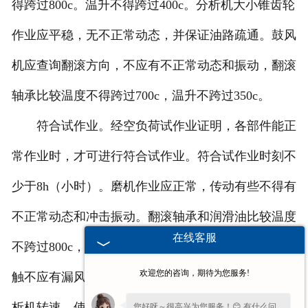
得跨过800c。温升不得跨过400c。分析机大小锥齿轮
作业应平稳，无不正常动态，并保证油路疏通。鼓风
机应查询翻滚方向，不应有不正常动态和振动，翻滚
轴承比较温度不得跨过700c，温升不跨过350c。
符合试作业。经空负荷试作业证明，各部件能正
常作业时，才可进行符合试作业。符合试作业时刻不
少于8h（小时）。磨机作业应正常，传动有些不得有
不正常动态和冲击振动。翻滚轴承和润滑油比较温度
在线客服
不跨过800c，温升不跨过400c。管道设备中各法兰接
欢迎您的咨询，期待为您服务!
触不应有漏风表象。磨粉产值抵达规矩方针。调整分
析机转速，使制品粒度操控在0.44-0.125mm范围内。
您好呀～很高兴为您服务！😊 有什么问