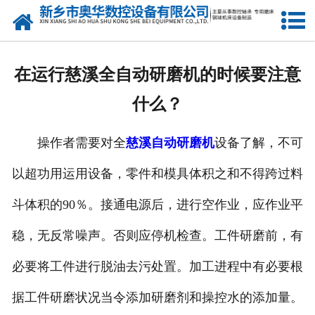
网站首页
产品中心
在运行慈溪全自动研磨机的时候要注意
新闻中心
什么？
关于我们
操作者需要对全
慈溪自动研磨机
设备了解，不可
荣誉资质
以超功用运用设备，零件和模具体积之和不得跨过料
公司风采
斗体积的90％。接通电源后，进行空作业，应作业平
人才招聘
稳，无反常噪声。否则应停机检查。工件研磨前，有
必要将工件进行脱油去污处置。加工进程中有必要根
联系我们
据工件研磨状况当令添加研磨剂和操控水的添加量。