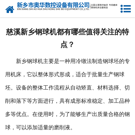
网站首页
产品中心
慈溪新乡钢球机都有哪些值得关注的特
新闻中心
点？
关于我们
新乡钢球机主要是一种用冷镦法制造钢球坯的专
荣誉资质
用机床，它以整体形式形成，适合于批量生产钢球
公司风采
坯。设备的整体工作流程从自动矫直、材料选择、切
人才招聘
削和落下等方面进行，具有成形标准稳定、加工品种
多等优点。在使用时，为了能够生产出质量合格的钢
联系我们
球，可以添加适量的磨削液。