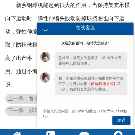
新乡钢球机能起到很大的作用，当保持架支承模
向下运动时，弹性伸缩头股动防掉球挡圈也向下运
在线客服
动，弹性伸缩头在防掉球挡圈的下处。由于钢球机采
欢迎您的咨询，期待为您服务!
取了防掉球挡圈的措施，能够有效减少漏球，不仅提
高了出产率，同时对商品质量也起着非常重要的作
您好呀～很高兴为您服务！😊 有什么问
题都可以跟我说哦。
用。通过小编的介绍，希望能使大家更加了解它的知
我一直在这边等候您哦～如果暂时不方便
打字，也可以先把
【问题/联系方式】
留
识。
下来，稍后我会为您详细回复。
上一条：如何对钢球机记进行选购
下一条：钢球机厂家教你怎样控制钢球机的生产
发送