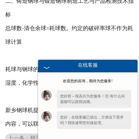
二、铸造钢球与锻造钢球制造工艺与产品检测技术指
标
总球数-清仓余球=耗球数。约定的破碎率球不作为耗
球计算
在线客服
耗球与钢球的条件：HRC 硬度，矿石硬度，细度，
欢迎您的咨询，期待为您服务!
湿度，化学性等。
您好呀～很高兴为您服务！😊 有什么问
题都可以跟我说哦。
新乡钢球机提醒以上是钢球机部分介绍，想了解更多
您好，在线客服已就位，方便说下需求
吗？我快速帮您对接处理。
内容，可以联系我们详细咨询。
上一条：慈溪钢球机厂家分享哪种钢球用量较大？为什么？