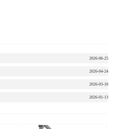
2026-06-25
2026-04-24
2026-03-10
2026-01-13