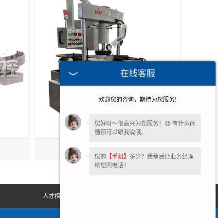
在线客服
欢迎您的咨询，期待为您服务!
您好呀～很高兴为您服务！😊 有什么问
题都可以跟我说哦。
慈溪立式精研机3ML4780B
您的
【手机】
多少？我稍后让业务经理
给您回电话！
人才招聘
联系我们