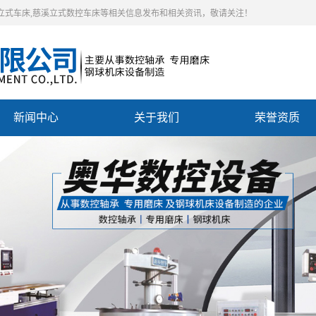
控立式车床,慈溪立式数控车床等相关信息发布和相关资讯，敬请关注！
新闻中心
关于我们
荣誉资质