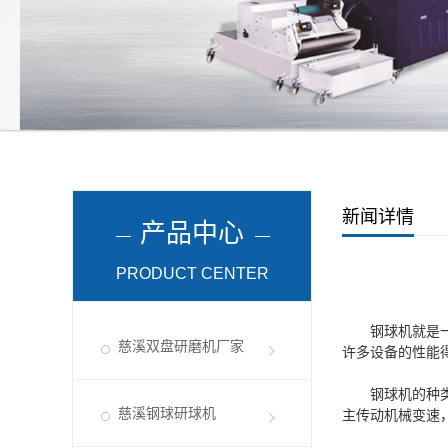
新闻详情
产品中心
PRODUCT CENTER
钢球机就是一种
慈溪双盘研磨机厂家
许多设备的性能
钢球机的种类多
慈溪钢球研球机
主传动机械变速