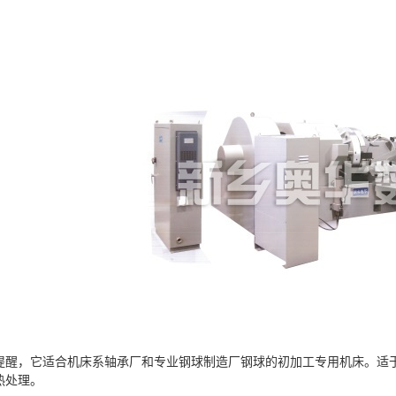
，它适合机床系轴承厂和专业钢球制造厂钢球的初加工专用机床。适于
热处理。