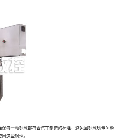
保每一颗钢球都符合汽车制造的标准，避免因钢球质量问题
使用这些钢球。