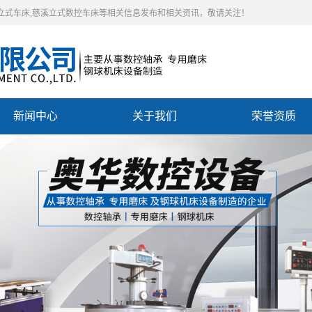
控立式车床,慈溪立式数控车床等相关信息发布和相关资讯，敬请关注！
新闻中心
关于我们
荣誉资质