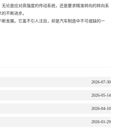
无论是应对高强度的传动系统，还是要求精准转向的转向系
术的不断进步。
断发展。它虽不引人注目，却是汽车制造中不可或缺的一
2026-07-30
2026-05-14
2026-04-10
2026-01-29