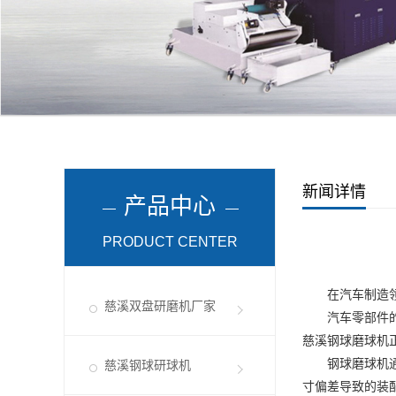
新闻详情
产品中心
PRODUCT CENTER
在汽车制造领
慈溪双盘研磨机厂家
汽车零部件的制
慈溪钢球磨球机
钢球磨球机通过
慈溪钢球研球机
寸偏差导致的装