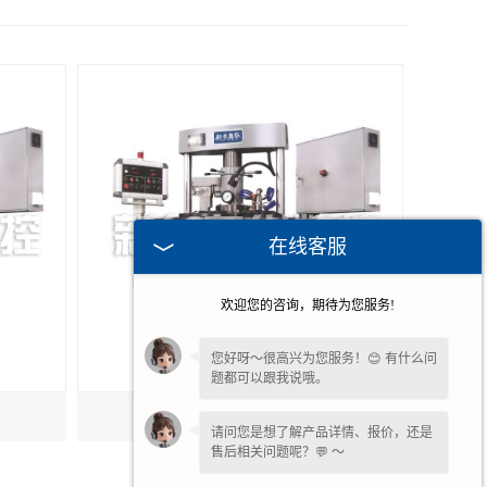
在线客服
欢迎您的咨询，期待为您服务!
您好呀～很高兴为您服务！😊 有什么问
题都可以跟我说哦。
慈溪全自动磨球机
请问您是想了解产品详情、报价，还是
售后相关问题呢？💬 ～