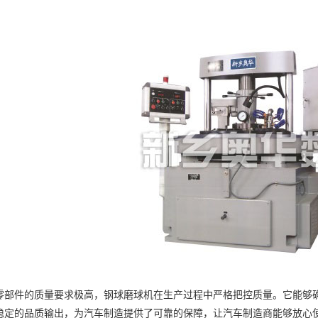
件的质量要求极高，钢球磨球机在生产过程中严格把控质量。它能够确
稳定的品质输出，为汽车制造提供了可靠的保障，让汽车制造商能够放心