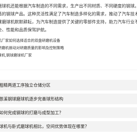
机还能根据汽车制造的不同需求，生产出不同材质、不同硬度的钢球。
适的钢球产品。这种灵活性满足了汽车制造多样化的需求，推动了汽车技
球机默默耕耘，为汽车制造提供了关键的零部件支持，助力汽车行业不
全、性能和品质保驾护航。
机厂家如何选择适合的双盘研磨机设备
研磨机振动对研磨质量的影响及控制策略
球机,钢球磨球机厂家
粗精两道工序独立仓储分区
慈溪钢球磨球机逐步完善球形结构
如何完成钢球的打磨与成型加工？
球机与卧式磨球机相比，空间优势体现在哪里？